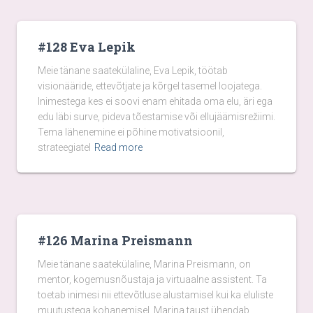
#128 Eva Lepik
Meie tänane saatekülaline, Eva Lepik, töötab
visionääride, ettevõtjate ja kõrgel tasemel loojatega.
Inimestega kes ei soovi enam ehitada oma elu, äri ega
edu läbi surve, pideva tõestamise või ellujäämisrežiimi.
Tema lähenemine ei põhine motivatsioonil,
strateegiatel
Read more
#126 Marina Preismann
Meie tänane saatekülaline, Marina Preismann, on
mentor, kogemusnõustaja ja virtuaalne assistent. Ta
toetab inimesi nii ettevõtluse alustamisel kui ka eluliste
muutustega kohanemisel. Marina taust ühendab