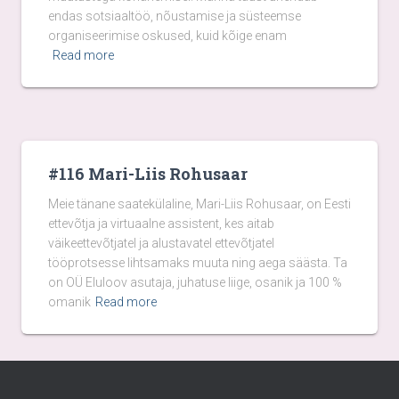
endas sotsiaaltöö, nõustamise ja süsteemse
organiseerimise oskused, kuid kõige enam
Read more
#116 Mari-Liis Rohusaar
Meie tänane saatekülaline, Mari-Liis Rohusaar, on Eesti
ettevõtja ja virtuaalne assistent, kes aitab
väikeettevõtjatel ja alustavatel ettevõtjatel
tööprotsesse lihtsamaks muuta ning aega säästa. Ta
on OÜ Eluloov asutaja, juhatuse liige, osanik ja 100 %
omanik
Read more