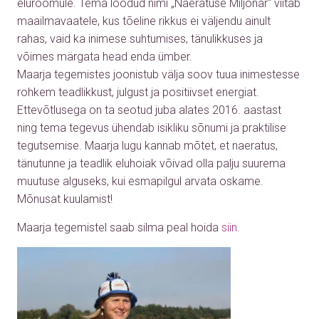
elurõõmule. Tema loodud nimi „Naeratuse Miljonär“ viitab
maailmavaatele, kus tõeline rikkus ei väljendu ainult
rahas, vaid ka inimese suhtumises, tänulikkuses ja
võimes märgata head enda ümber.
Maarja tegemistes joonistub välja soov tuua inimestesse
rohkem teadlikkust, julgust ja positiivset energiat.
Ettevõtlusega on ta seotud juba alates 2016. aastast
ning tema tegevus ühendab isikliku sõnumi ja praktilise
tegutsemise. Maarja lugu kannab mõtet, et naeratus,
tänutunne ja teadlik eluhoiak võivad olla palju suurema
muutuse alguseks, kui esmapilgul arvata oskame.
Mõnusat kuulamist!
Maarja tegemistel saab silma peal hoida
siin.