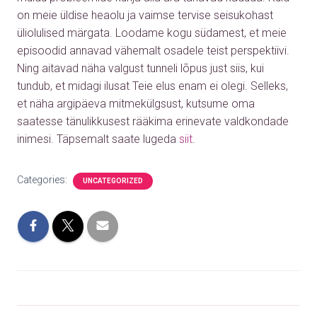
on meie üldise heaolu ja vaimse tervise seisukohast
üliolulised märgata. Loodame kogu südamest, et meie
episoodid annavad vähemalt osadele teist perspektiivi.
Ning aitavad näha valgust tunneli lõpus just siis, kui
tundub, et midagi ilusat Teie elus enam ei olegi. Selleks,
et näha argipäeva mitmekülgsust, kutsume oma
saatesse tänulikkusest rääkima erinevate valdkondade
inimesi.
Täpsemalt saate lugeda
siit
.
Categories:
UNCATEGORIZED