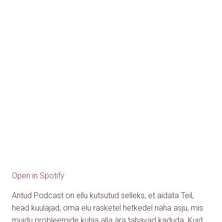
Open in Spotify
Antud Podcast on ellu kutsutud selleks, et aidata Teil,
head kuulajad, oma elu rasketel hetkedel näha asju, mis
muidu probleemide kuhja alla ära tahavad kaduda. Kuid