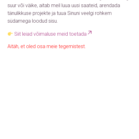
suur või väike, aitab meil luua uusi saateid, arendada
tänulikkuse projekte ja tuua Sinuni veelgi rohkem
südamega loodud sisu.
Siit leiad võimaluse meid toetada
Aitäh, et oled osa meie tegemistest.