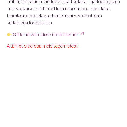
ümber, siis saad meie teekonda toetada. Iga toetus, olgu
suur või väike, aitab meil luua uusi saateid, arendada
tänulikkuse projekte ja tuua Sinuni veelgi rohkem
südamega loodud sisu.
Siit leiad võimaluse meid toetada
Aitäh, et oled osa meie tegemistest.