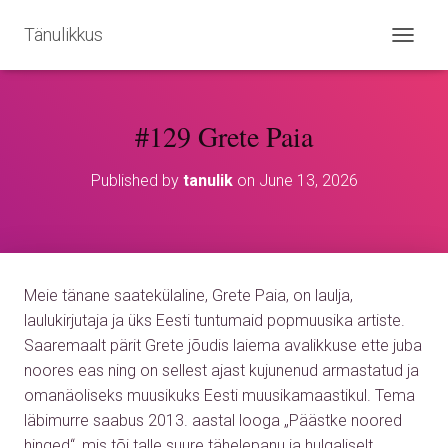
Tänulikkus
T
O
G
G
#129 Grete Paia
L
E
N
Published by
tanulik
on
June 13, 2026
A
V
I
G
A
T
Meie tänane saatekülaline, Grete Paia, on laulja,
I
O
laulukirjutaja ja üks Eesti tuntumaid popmuusika artiste.
N
Saaremaalt pärit Grete jõudis laiema avalikkuse ette juba
noores eas ning on sellest ajast kujunenud armastatud ja
omanäoliseks muusikuks Eesti muusikamaastikul. Tema
läbimurre saabus 2013. aastal looga „Päästke noored
hinged“, mis tõi talle suure tähelepanu ja hulgaliselt