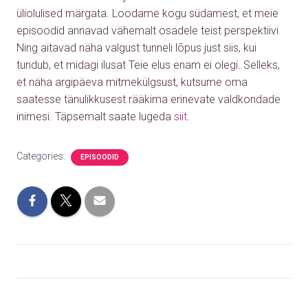
üliolulised märgata. Loodame kogu südamest, et meie
episoodid annavad vähemalt osadele teist perspektiivi.
Ning aitavad näha valgust tunneli lõpus just siis, kui
tundub, et midagi ilusat Teie elus enam ei olegi. Selleks,
et näha argipäeva mitmekülgsust, kutsume oma
saatesse tänulikkusest rääkima erinevate valdkondade
inimesi.
Täpsemalt saate lugeda
siit
.
Categories:
EPISOODID