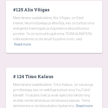
#125 Alis Võigas
Meie tänane saatekülaline, Alis Võigas, on Eesti
treener, liikumisõpetaja ja ettevõtja, kes on tuntud oma
energiliste treeningute ja inspireeriva ellusuhtumise
poolest. Ta on loonud kogukonna TEAM ALINATION,
mille keskmes ei ole ainult füüsiline vorm, vaid
Read more
# 124 Timo Kalaus
Meie tänane saatekülaline, Timo Kalaus, on sisulooja
ja mõtestaja, kes on eelkõige tuntud oma YouTube’i
kanalilt. Youtubes loeb ja avab ajaloolisi tekste ning
arutleb nende tähenduse üle tänases päevas. Tema
lähenemine ei ole klassikaline õpetamine,
Read more