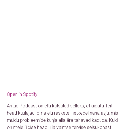
Open in Spotify
Antud Podcast on ellu kutsutud selleks, et aidata Teil,
head kuulajad, oma elu rasketel hetkedel näha asju, mis
muidu probleemide kuhja alla ära tahavad kaduda. Kuid
on meie üldise heaolu ja vaimse tervise seisukohast