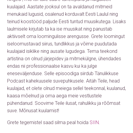
kuulajaid. Aastate jooksul on ta avaldanud mitmeid
menukaid lugusid, osalenud korduvalt Eesti Laulul ning
teinud koostööd paljude Eesti tuntud muusikutega. Lisaks
laulmisele kirjutab ta ka ise muusikat ning panustab
aktiivselt oma loomingulisse arengusse. Grete loomingut
iseloomustavad siirus, tundlikkus ja võime puudutada
kuulajaid isiklike ning ausate lugudega. Tema teekond
artistina on olnud järjepidev ja mitmekülgne, ühendades
endas nii professionaalse kasvu kui ka julge
eneseväljenduse. Selle episoodiga siirdub Tänulikkuse
Podcast kahekuusele suvepuhkusele. Aitäh Teile, head
kuulajad, et olete olnud meiega sellel teekonnal, kuulanud,
kaasa mõelnud ja oma aega meie vestlustele
pühendanud. Soovime Teile ilusat, rahulikku ja rõõmsat
suve. Mõnusat kuulamist!
Grete tegemistel saad silma peal hoida
SIIN
.