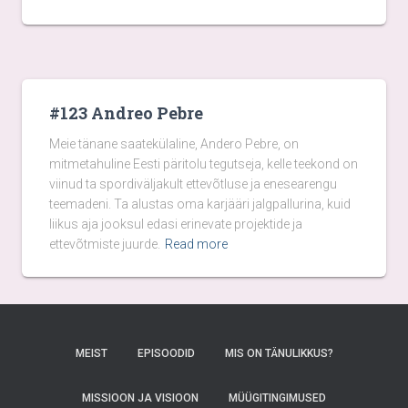
#123 Andreo Pebre
Meie tänane saatekülaline, Andero Pebre, on
mitmetahuline Eesti päritolu tegutseja, kelle teekond on
viinud ta spordiväljakult ettevõtluse ja enesearengu
teemadeni. Ta alustas oma karjääri jalgpallurina, kuid
liikus aja jooksul edasi erinevate projektide ja
ettevõtmiste juurde.
Read more
MEIST
EPISOODID
MIS ON TÄNULIKKUS?
MISSIOON JA VISIOON
MÜÜGITINGIMUSED