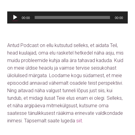
00:00
00:00
Antud Podcast on ellu kutsutud selleks, et aidata Teil,
head kuulajad, oma elu rasketel hetkedel näha asju, mis
muidu probleemide kuhja alla ära tahavad kaduda. Kuid
on meie üldise heaolu ja vaimse tervise seisukohast
üliolulised märgata. Loodame kogu südamest, et meie
episoodid annavad vähemalt osadele teist perspektiivi.
Ning aitavad näha valgust tunneli lõpus just siis, kui
tundub, et midagi ilusat Teie elus enam ei olegi. Selleks,
et näha argipäeva mitmekülgsust, kutsume oma
saatesse tänulikkusest rääkima erinevate valdkondade
inimesi.
Täpsemalt saate lugeda
siit
.