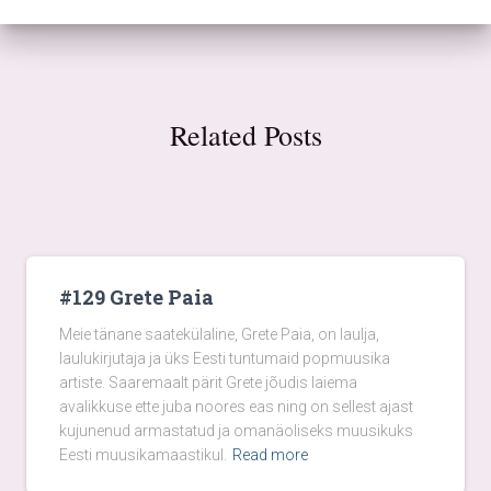
Related Posts
#129 Grete Paia
Meie tänane saatekülaline, Grete Paia, on laulja,
laulukirjutaja ja üks Eesti tuntumaid popmuusika
artiste. Saaremaalt pärit Grete jõudis laiema
avalikkuse ette juba noores eas ning on sellest ajast
kujunenud armastatud ja omanäoliseks muusikuks
Eesti muusikamaastikul.
Read more