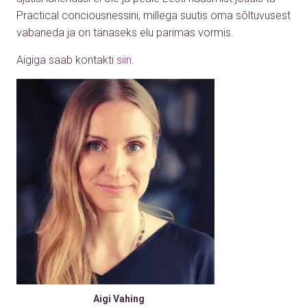
Practical conciousnessini, millega suutis oma sõltuvusest
vabaneda ja on tänaseks elu parimas vormis.
Aigiga saab kontakti
siin
.
Audio
Player
Aigi Vahing