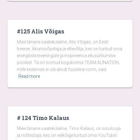
#125 Alis Võigas
Meie tänane saatekülaline, Alis Võigas, on Eesti
treener, liikumisõpetaja ja ettevõtja, kes on tuntud oma
energiliste treeningute ja inspireeriva ellusuhtumise
poolest. Ta on loonud kogukonna TEAM ALINATION,
mille keskmes ei ole ainult füüsiline vorm, vaid
Read more
# 124 Timo Kalaus
Meie tänane saatekülaline, Timo Kalaus, on sisulooja
ja mõtestaja, kes on eelkõige tuntud oma YouTube’i