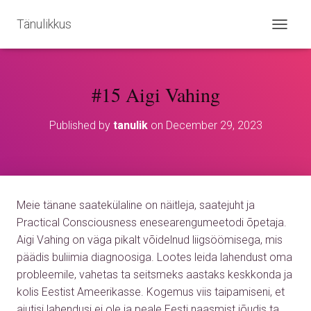
Tänulikkus
T
O
G
G
#15 Aigi Vahing
L
E
N
Published by
tanulik
on
December 29, 2023
A
V
I
G
A
T
Meie tänane saatekülaline on näitleja, saatejuht ja
I
O
Practical Consciousness enesearengumeetodi õpetaja.
N
Aigi Vahing on väga pikalt võidelnud liigsöömisega, mis
päädis buliimia diagnoosiga. Lootes leida lahendust oma
probleemile, vahetas ta seitsmeks aastaks keskkonda ja
kolis Eestist Ameerikasse. Kogemus viis taipamiseni, et
ajutisi lahendusi ei ole ja peale Eesti naasmist jõudis ta