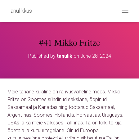
Tänulikkus
T
O
G
G
#41 Mikko Fritze
L
E
N
Published by
tanulik
on
June 28, 2024
A
V
I
G
A
T
Meie tänane külaline on rahvusvaheline mees. Mikko
I
O
Fritze on Soomes sündinud sakslane, õppinud
N
Saksamaal ja Kanadas ning töötanud Saksamaal,
Argentiinas, Soomes, Hollandis, Horvaatias, Uruguays,
USAs ja ka meie väikeses Tallinnas. Ta on tõlk, tõlkija,
õpetaja ja kultuuritegelane. Olnud Euroopa
kultuuripealinna projekti ellu viinud sihtasutuse Tallinn