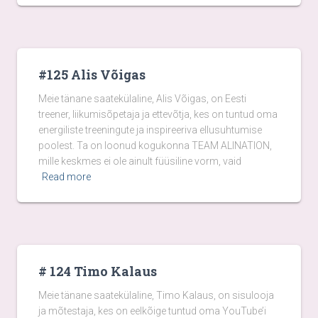
#125 Alis Võigas
Meie tänane saatekülaline, Alis Võigas, on Eesti
treener, liikumisõpetaja ja ettevõtja, kes on tuntud oma
energiliste treeningute ja inspireeriva ellusuhtumise
poolest. Ta on loonud kogukonna TEAM ALINATION,
mille keskmes ei ole ainult füüsiline vorm, vaid
Read more
# 124 Timo Kalaus
Meie tänane saatekülaline, Timo Kalaus, on sisulooja
ja mõtestaja, kes on eelkõige tuntud oma YouTube’i