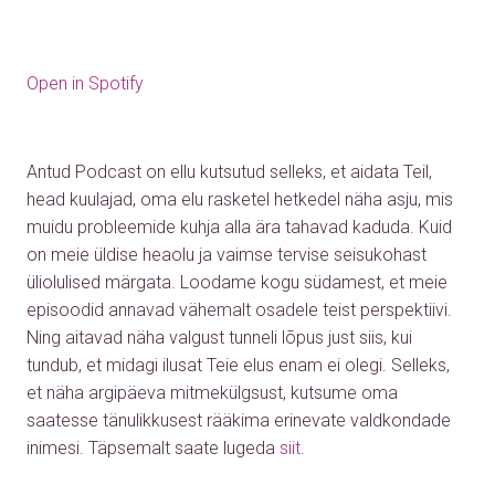
Open in Spotify
Antud Podcast on ellu kutsutud selleks, et aidata Teil,
head kuulajad, oma elu rasketel hetkedel näha asju, mis
muidu probleemide kuhja alla ära tahavad kaduda. Kuid
on meie üldise heaolu ja vaimse tervise seisukohast
üliolulised märgata. Loodame kogu südamest, et meie
episoodid annavad vähemalt osadele teist perspektiivi.
Ning aitavad näha valgust tunneli lõpus just siis, kui
tundub, et midagi ilusat Teie elus enam ei olegi. Selleks,
et näha argipäeva mitmekülgsust, kutsume oma
saatesse tänulikkusest rääkima erinevate valdkondade
inimesi.
Täpsemalt saate lugeda
siit
.