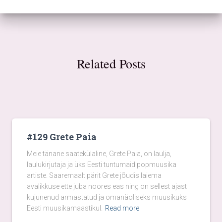
Related Posts
#129 Grete Paia
Meie tänane saatekülaline, Grete Paia, on laulja,
laulukirjutaja ja üks Eesti tuntumaid popmuusika
artiste. Saaremaalt pärit Grete jõudis laiema
avalikkuse ette juba noores eas ning on sellest ajast
kujunenud armastatud ja omanäoliseks muusikuks
Eesti muusikamaastikul.
Read more