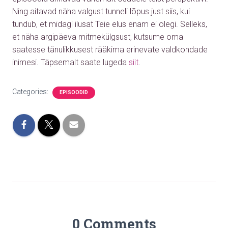
Ning aitavad näha valgust tunneli lõpus just siis, kui
tundub, et midagi ilusat Teie elus enam ei olegi. Selleks,
et näha argipäeva mitmekülgsust, kutsume oma
saatesse tänulikkusest rääkima erinevate valdkondade
inimesi.
Täpsemalt saate lugeda
siit
.
Categories:
EPISOODID
0 Comments