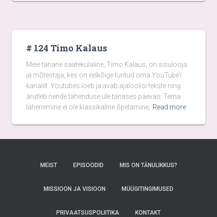
# 124 Timo Kalaus
Meie tänane saatekülaline, Timo Kalaus, on sisulooja
ja mõtestaja, kes on eelkõige tuntud oma YouTube’i
kanalilt. Youtubes loeb ja avab ajaloolisi tekste ning
arutleb nende tähenduse üle tänases päevas. Tema
lähenemine ei ole klassikaline õpetamine,
Read more
MEIST
EPISOODID
MIS ON TÄNULIKKUS?
MISSIOON JA VISIOON
MÜÜGITINGIMUSED
PRIVAATSUSPOLIITIKA
KONTAKT