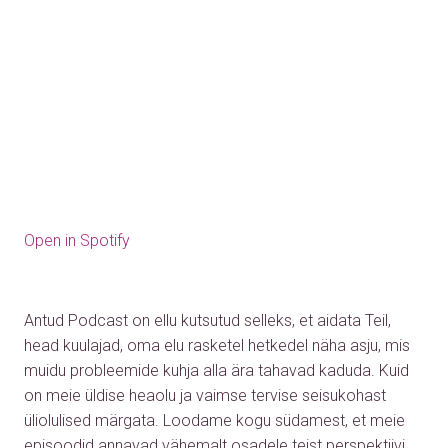
Open in Spotify
Antud Podcast on ellu kutsutud selleks, et aidata Teil,
head kuulajad, oma elu rasketel hetkedel näha asju, mis
muidu probleemide kuhja alla ära tahavad kaduda. Kuid
on meie üldise heaolu ja vaimse tervise seisukohast
üliolulised märgata. Loodame kogu südamest, et meie
episoodid annavad vähemalt osadele teist perspektiivi.