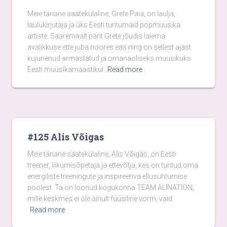
Meie tänane saatekülaline, Grete Paia, on laulja,
laulukirjutaja ja üks Eesti tuntumaid popmuusika
artiste. Saaremaalt pärit Grete jõudis laiema
avalikkuse ette juba noores eas ning on sellest ajast
kujunenud armastatud ja omanäoliseks muusikuks
Eesti muusikamaastikul.
Read more
#125 Alis Võigas
Meie tänane saatekülaline, Alis Võigas, on Eesti
treener, liikumisõpetaja ja ettevõtja, kes on tuntud oma
energiliste treeningute ja inspireeriva ellusuhtumise
poolest. Ta on loonud kogukonna TEAM ALINATION,
mille keskmes ei ole ainult füüsiline vorm, vaid
Read more