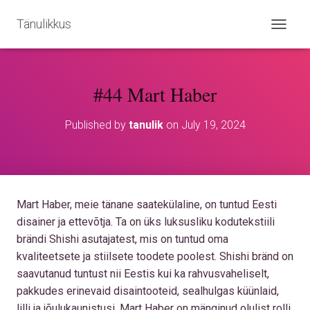
Tänulikkus
T
O
G
G
#44 Mart Haber
L
E
N
Published by
tanulik
on
July 19, 2024
A
V
I
G
A
T
Mart Haber, meie tänane saatekülaline, on tuntud Eesti
I
O
disainer ja ettevõtja. Ta on üks luksusliku kodutekstiili
N
brändi Shishi asutajatest, mis on tuntud oma
kvaliteetsete ja stiilsete toodete poolest. Shishi bränd on
saavutanud tuntust nii Eestis kui ka rahvusvaheliselt,
pakkudes erinevaid disaintooteid, sealhulgas küünlaid,
lilli ja jõulukaunistusi.
Mart Haber on mänginud olulist rolli