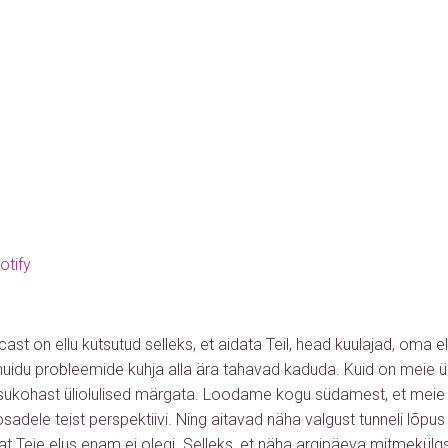
otify
ast on ellu kutsutud selleks, et aidata Teil, head kuulajad, oma e
muidu probleemide kuhja alla ära tahavad kaduda. Kuid on meie ü
isukohast üliolulised märgata. Loodame kogu südamest, et mei
adele teist perspektiivi. Ning aitavad näha valgust tunneli lõpus ju
sat Teie elus enam ei olegi. Selleks, et näha argipäeva mitmekü