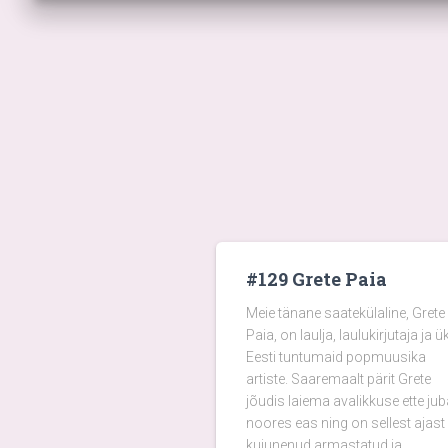
#129 Grete Paia
Meie tänane saatekülaline, Grete
Paia, on laulja, laulukirjutaja ja ü
Eesti tuntumaid popmuusika
artiste. Saaremaalt pärit Grete
jõudis laiema avalikkuse ette jub
noores eas ning on sellest ajast
kujunenud armastatud ja