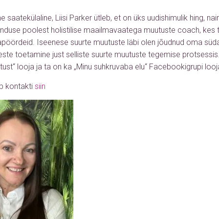
 saatekülaline, Liisi Parker ütleb, et on üks uudishimulik hing, na
nduse poolest holistilise maailmavaatega muutuste coach, kes 
apöördeid. Iseenese suurte muutuste läbi olen jõudnud oma süda
meste toetamine just selliste suurte muutuste tegemise protsessis.
tust“ looja ja ta on ka „Minu suhkruvaba elu“ Facebookigrupi loo
ab kontakti
siin