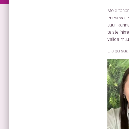
Meie tänane
enesevälje
suuri kann
teiste ini
valida muu
Liisiga sa