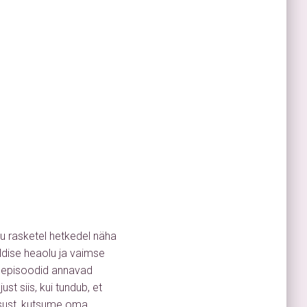
lu rasketel hetkedel näha
ldise heaolu ja vaimse
e episoodid annavad
st siis, kui tundub, et
lgsust, kutsume oma