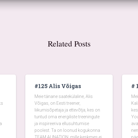
Related Posts
#125 Alis Võigas
# 
Meie tänane saatekülaline, Alis
Mei
ks
Võigas, on Eesti treener,
Kal
liikumisõpetaja ja ettevõtja, kes on
kes
tuntud oma energiliste treeningute
You
a
ja inspireeriva ellusuhtumise
ava
poolest. Ta on loonud kogukonna
nen
TEAM ALINATION, mille keskmes ei
päe