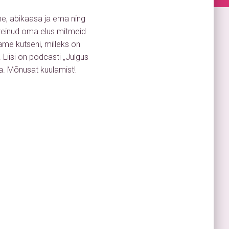
ine, abikaasa ja ema ning
teinud oma elus mitmeid
me kutseni, milleks on
 Liisi on podcasti „Julgus
ja. Mõnusat kuulamist!