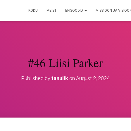
KODU
MEIST
EPISOODID
MISSIOON JA VISIOO
#46 Liisi Parker
Published by
tanulik
on
August 2, 2024