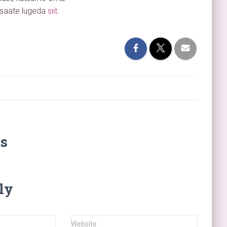
saate lugeda
siit
.
s
ly
Website