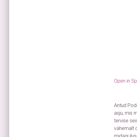
Open in Sp
Antud Podc
asju, mis 
tervise se
vähemalt os
midagi ilu