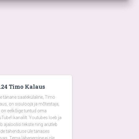
124 Timo Kalaus
e tänane saatekülaline, Timo
aus, on sisulooja ja mõtestaja,
 on eelkõige tuntud oma
Tube’i kanalilt. Youtubes loeb ja
b ajaloolisi tekste ning arutleb
de tähenduse üle tänases
vas. Tema lähenemine ei ole