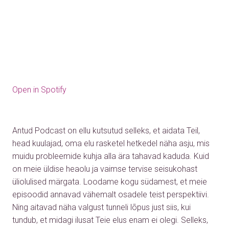
Open in Spotify
Antud Podcast on ellu kutsutud selleks, et aidata Teil,
head kuulajad, oma elu rasketel hetkedel näha asju, mis
muidu probleemide kuhja alla ära tahavad kaduda. Kuid
on meie üldise heaolu ja vaimse tervise seisukohast
üliolulised märgata. Loodame kogu südamest, et meie
episoodid annavad vähemalt osadele teist perspektiivi.
Ning aitavad näha valgust tunneli lõpus just siis, kui
tundub, et midagi ilusat Teie elus enam ei olegi. Selleks,