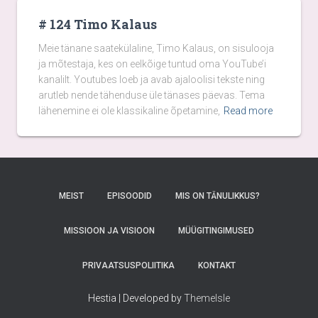
# 124 Timo Kalaus
Meie tänane saatekülaline, Timo Kalaus, on sisulooja
ja mõtestaja, kes on eelkõige tuntud oma YouTube’i
kanalilt. Youtubes loeb ja avab ajaloolisi tekste ning
arutleb nende tähenduse üle tänases päevas. Tema
lähenemine ei ole klassikaline õpetamine,
Read more
MEIST
EPISOODID
MIS ON TÄNULIKKUS?
MISSIOON JA VISIOON
MÜÜGITINGIMUSED
PRIVAATSUSPOLIITIKA
KONTAKT
Hestia | Developed by
ThemeIsle