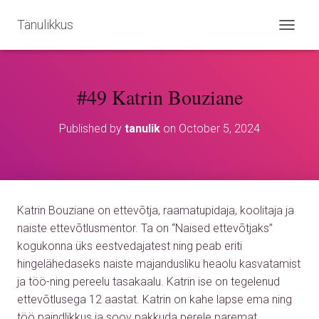
Tänulikkus
T
O
G
G
#49 Katrin Bouziane
L
E
N
Published by
tanulik
on
October 5, 2024
A
V
I
G
A
T
Katrin Bouziane on ettevõtja, raamatupidaja, koolitaja ja
I
O
naiste ettevõtlusmentor. Ta on “Naised ettevõtjaks”
N
kogukonna üks eestvedajatest ning peab eriti
hingelähedaseks naiste majandusliku heaolu kasvatamist
ja töö-ning pereelu tasakaalu. Katrin ise on tegelenud
ettevõtlusega 12 aastat. Katrin on kahe lapse ema ning
töö paindlikkus ja soov pakkuda perele paremat