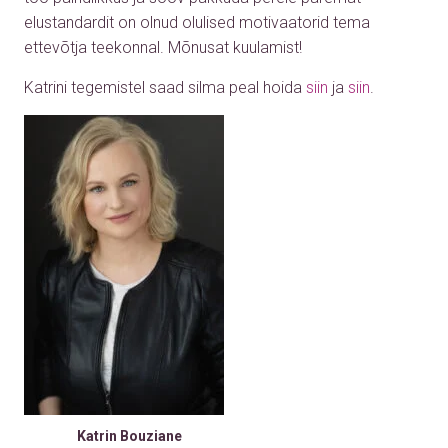
elustandardit on olnud olulised motivaatorid tema
ettevõtja teekonnal. Mõnusat kuulamist!
Katrini tegemistel saad silma peal hoida
siin
ja
siin
.
Katrin Bouziane