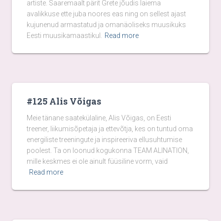
artiste. Saaremaalt pärit Grete jõudis laiema
avalikkuse ette juba noores eas ning on sellest ajast
kujunenud armastatud ja omanäoliseks muusikuks
Eesti muusikamaastikul.
Read more
#125 Alis Võigas
Meie tänane saatekülaline, Alis Võigas, on Eesti
treener, liikumisõpetaja ja ettevõtja, kes on tuntud oma
energiliste treeningute ja inspireeriva ellusuhtumise
poolest. Ta on loonud kogukonna TEAM ALINATION,
mille keskmes ei ole ainult füüsiline vorm, vaid
Read more