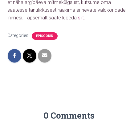
et näha argipäeva mitmekülgsust, kutsume oma
saatesse tänulikkusest rääkima erinevate valdkondade
inimesi.
Täpsemalt saate lugeda
siit
.
Categories:
EPISOODID
0 Comments