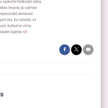
lu rasketel hetkedel näha
ldise heaolu ja vaimse
e episoodid annavad
st siis, kui tundub, et
lgsust, kutsume oma
saate lugeda
siit
.
s