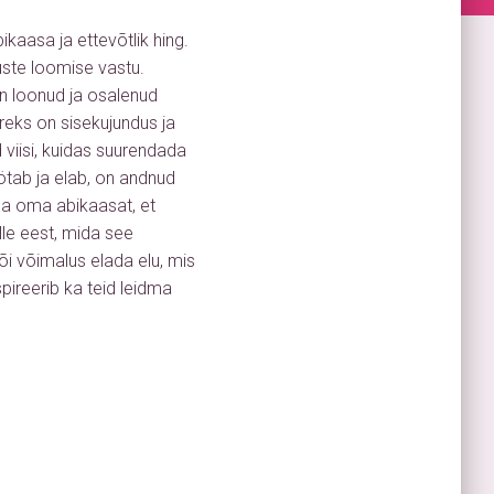
kaasa ja ettevõtlik hing.
uste loomise vastu.
 on loonud ja osalenud
ireks on sisekujundus ja
viisi, kuidas suurendada
tab ja elab, on andnud
ada oma abikaasat, et
lle eest, mida see
õi võimalus elada elu, mis
pireerib ka teid leidma