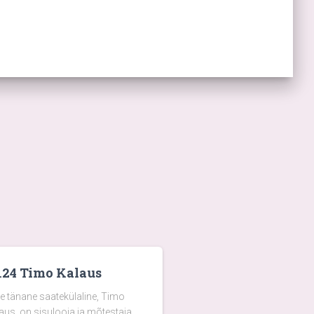
124 Timo Kalaus
e tänane saatekülaline, Timo
aus, on sisulooja ja mõtestaja,