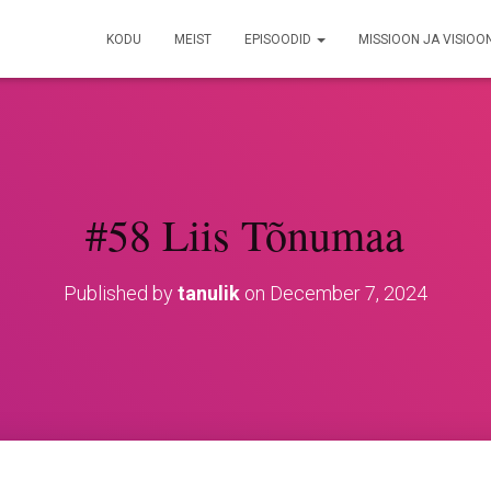
KODU
MEIST
EPISOODID
MISSIOON JA VISIOO
#58 Liis Tõnumaa
Published by
tanulik
on
December 7, 2024