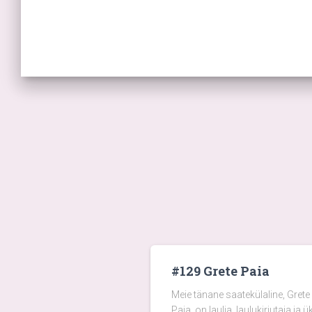
#129 Grete Paia
Meie tänane saatekülaline, Grete
Paia, on laulja, laulukirjutaja ja ü