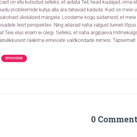
ast on ellu kutsutud selleks, et aidata Teil, head kuulajad, oma e
muidu probleemide kuhja alla ära tahavad kaduda. Kuid on meie ü
isukohast üliolulised märgata. Loodame kogu südamest, et mei
adele teist perspektiivi. Ning aitavad näha valgust tunneli lõpus ju
sat Teie elus enam ei olegi. Selleks, et näha argipäeva mitmekü
änulikkusest rääkima erinevate valdkondade inimesi.
Täpsemalt 
EPISOODID
0 Comment