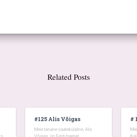
Related Posts
#125 Alis Võigas
# 
Meie tänane saatekülaline, Alis
Mei
ks
Võigas, on Eesti treener,
Kal