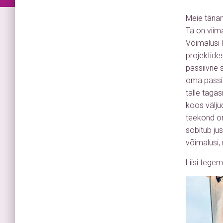
Meie tänan
Ta on viim
Võimalusi l
projektide
passiivne 
oma passii
talle taga
koos välju
teekond on
sobitub ju
võimalusi,
Liisi tege