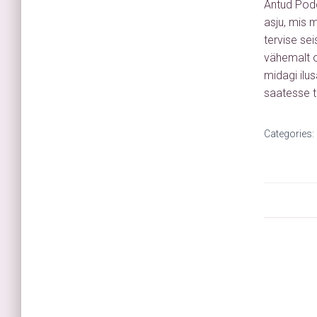
Antud Podc
asju, mis 
tervise se
vähemalt os
midagi ilu
saatesse t
Categories: