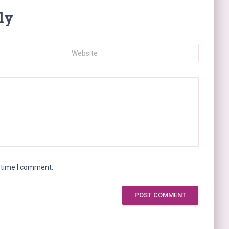
ly
Website
t time I comment.