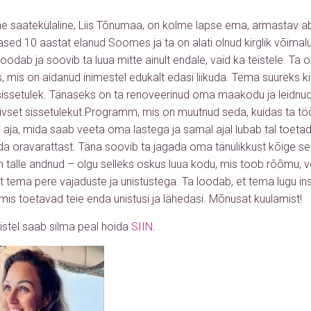
e saatekülaline, Liis Tõnumaa, on kolme lapse ema, armastav abi
ased 10 aastat elanud Soomes ja ta on alati olnud kirglik võimal
oodab ja soovib ta luua mitte ainult endale, vaid ka teistele. Ta
s, mis on aidanud inimestel edukalt edasi liikuda. Tema suureks k
sissetulek. Tänaseks on ta renoveerinud oma maakodu ja leidnud 
vset sissetulekut.Programm, mis on muutnud seda, kuidas ta töö
si aja, mida saab veeta oma lastega ja samal ajal lubab tal toet
da oravarattast. Täna soovib ta jagada oma tänulikkust kõige se
 talle andnud – olgu selleks oskus luua kodu, mis toob rõõmu, v
st tema pere vajaduste ja unistustega. Ta loodab, et tema lugu ins
 mis toetavad teie enda unistusi ja lähedasi. Mõnusat kuulamist!
mistel saab silma peal hoida
SIIN
.