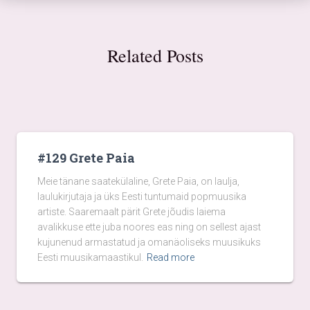
Related Posts
#129 Grete Paia
Meie tänane saatekülaline, Grete Paia, on laulja,
laulukirjutaja ja üks Eesti tuntumaid popmuusika
artiste. Saaremaalt pärit Grete jõudis laiema
avalikkuse ette juba noores eas ning on sellest ajast
kujunenud armastatud ja omanäoliseks muusikuks
Eesti muusikamaastikul.
Read more