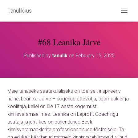
Tänulikkus
T
O
G
G
#68 Leanika Järve
L
E
N
Published by
tanulik
on
February 15, 2025
A
V
I
G
A
T
Meie tänaseks saatekülaliseks on tõeliselt inspireeriv
I
O
naine, Leanika Järve – kogenud ettevõtja, tippmaakler ja
N
koolitaja, kellel on üle 17 aasta kogemust
kinnisvaramaailmas. Leanika on Leprofit Coachingu
asutaja ja juht, kes on pühendunud Eesti
kinnisvaramaaklerite professionaalsuse tõstmisele. Ta
on edukalt käivitanud mitmeid kinnisvarabüroosid, viinud