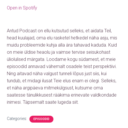
Open in Spotify
Antud Podcast on ellu kutsutud selleks, et aidata Teil,
head kuulajad, oma elu rasketel hetkedel näha asju, mis
muidu probleemide kuhja alla ära tahavad kaduda. Kuid
on meie üldise heaolu ja vaimse tervise seisukohast
üliolulised märgata. Loodame kogu südamest, et meie
episoodid annavad vähemalt osadele teist perspektiivi.
Ning aitavad näha valgust tunneli lõpus just siis, kui
tundub, et midagi ilusat Teie elus enam ei olegi. Selleks,
et näha argipäeva mitmekülgsust, kutsume oma
saatesse tänulikkusest rääkima erinevate valdkondade
inimesi. Täpsemalt saate lugeda siit.
Categories:
EPISOODID