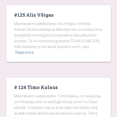
#125 Alis Võigas
Meie tänane saatekülaline, Alis Võigas, on Eesti
treener, liikumisõpetaja ja ettevõtja, kes on tuntud oma
energiliste treeningute ja inspireeriva ellusuhtumise
poolest. Ta on loonud kogukonna TEAM ALINATION,
mille keskmes ei ole ainult füüsiline vorm, vaid
Read more
# 124 Timo Kalaus
Meie tänane saatekülaline, Timo Kalaus, on sisulooja
ja mõtestaja, kes on eelkõige tuntud oma YouTube’i
kanalilt. Youtubes loeb ja avab ajaloolisi tekste ning
arutleb nende tähenduse üle tänases päevas. Tema