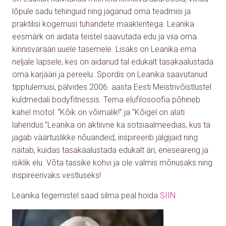
lõpule sadu tehinguid ning jaganud oma teadmisi ja
praktilisi kogemusi tuhandete maakleritega. Leanika
eesmärk on aidata teistel saavutada edu ja viia oma
kinnisvaraäri uuele tasemele. Lisaks on Leanika ema
neljale lapsele, kes on aidanud tal edukalt tasakaalustada
oma karjääri ja pereelu. Spordis on Leanika saavutanud
tipptulemusi, pälvides 2006. aasta Eesti Meistrivõistlustel
kuldmedali bodyfitnessis. Tema elufilosoofia põhineb
kahel motol: “Kõik on võimalik!” ja “Kõigel on alati
lahendus.”Leanika on aktiivne ka sotsiaalmeedias, kus ta
jagab väärtuslikke nõuandeid, inspireerib jälgijaid ning
näitab, kuidas tasakaalustada edukalt äri, eneseareng ja
isiklik elu. Võta tassike kohvi ja ole valmis mõnusaks ning
inspireerivaks vestluseks!
Leanika tegemistel saad silma peal hoida
SIIN.