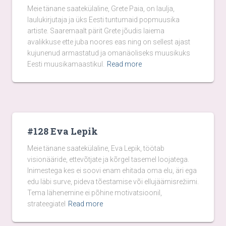
Meie tänane saatekülaline, Grete Paia, on laulja,
laulukirjutaja ja üks Eesti tuntumaid popmuusika
artiste. Saaremaalt pärit Grete jõudis laiema
avalikkuse ette juba noores eas ning on sellest ajast
kujunenud armastatud ja omanäoliseks muusikuks
Eesti muusikamaastikul.
Read more
#128 Eva Lepik
Meie tänane saatekülaline, Eva Lepik, töötab
visionääride, ettevõtjate ja kõrgel tasemel loojatega.
Inimestega kes ei soovi enam ehitada oma elu, äri ega
edu läbi surve, pideva tõestamise või ellujäämisrežiimi.
Tema lähenemine ei põhine motivatsioonil,
strateegiatel
Read more