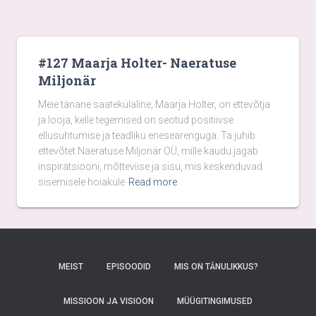
#127 Maarja Holter- Naeratuse
Miljonär
Meie tänane saatekülaline, Maarja Holter, on ettevõtja
ja looja, kelle tegemised on seotud positiivse
ellusuhtumise ja teadliku enesearenguga. Ta juhib
ettevõtet Naeratuse Miljonär OÜ, mille kaudu jagab
inspiratsiooni, mõtteviise ja sisu, mis keskenduvad
sisemisele hoiakule
Read more
MEIST
EPISOODID
MIS ON TÄNULIKKUS?
MISSIOON JA VISIOON
MÜÜGITINGIMUSED