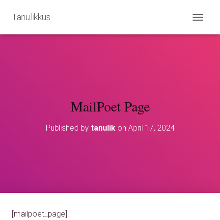
Tänulikkus
T
O
G
G
L
E
N
A
V
MailPoet Page
I
G
Published by
tanulik
on
April 17, 2024
A
T
I
O
N
[mailpoet_page]