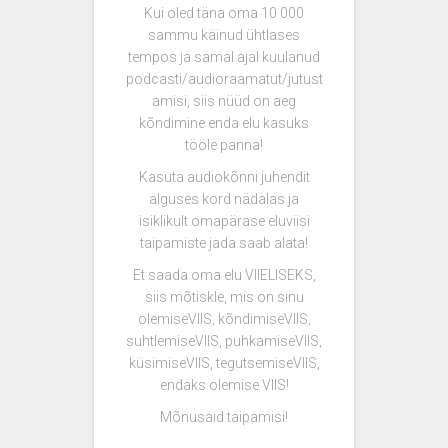
Kui oled täna oma 10 000
sammu käinud ühtlases
tempos ja samal ajal kuulanud
podcasti/audioraamatut/jutust
amisi, siis nüüd on aeg
kõndimine enda elu kasuks
tööle panna!
Kasuta audiokõnni juhendit
alguses kord nädalas ja
isiklikult omapärase eluviisi
taipamiste jada saab alata!
Et saada oma elu VIIELISEKS,
siis mõtiskle, mis on sinu
olemiseVIIS, kõndimiseVIIS,
suhtlemiseVIIS, puhkamiseVIIS,
küsimiseVIIS, tegutsemiseVIIS,
endaks olemise VIIS!
Mõnusaid taipamisi!