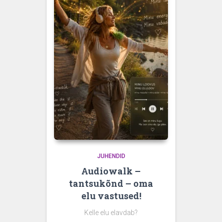
JUHENDID
Audiowalk –
tantsukõnd – oma
elu vastused!
Kelle elu elavdab?