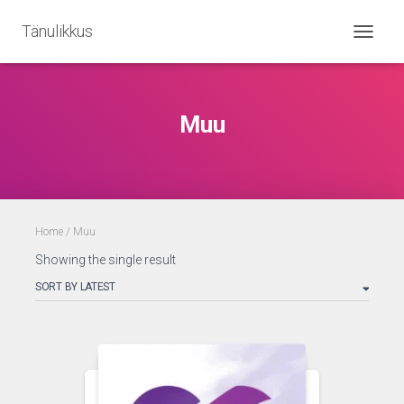
Tänulikkus
TOGGLE
Muu
Home
/ Muu
Showing the single result