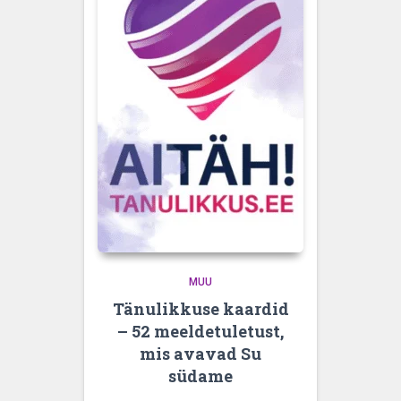
MUU
Tänulikkuse kaardid
– 52 meeldetuletust,
mis avavad Su
südame