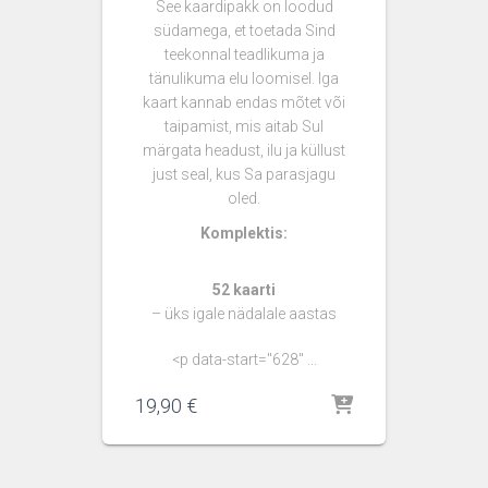
See kaardipakk on loodud
südamega, et toetada Sind
teekonnal teadlikuma ja
tänulikuma elu loomisel. Iga
kaart kannab endas mõtet või
taipamist, mis aitab Sul
märgata headust, ilu ja küllust
just seal, kus Sa parasjagu
oled.
Komplektis:
52 kaarti
– üks igale nädalale aastas
<p data-start="628" ...
19,90
€