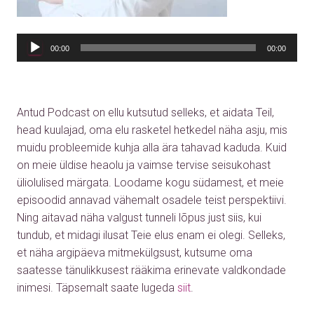
00:00
00:00
Antud Podcast on ellu kutsutud selleks, et aidata Teil,
head kuulajad, oma elu rasketel hetkedel näha asju, mis
muidu probleemide kuhja alla ära tahavad kaduda. Kuid
on meie üldise heaolu ja vaimse tervise seisukohast
üliolulised märgata. Loodame kogu südamest, et meie
episoodid annavad vähemalt osadele teist perspektiivi.
Ning aitavad näha valgust tunneli lõpus just siis, kui
tundub, et midagi ilusat Teie elus enam ei olegi. Selleks,
et näha argipäeva mitmekülgsust, kutsume oma
saatesse tänulikkusest rääkima erinevate valdkondade
inimesi. Täpsemalt saate lugeda
siit
.