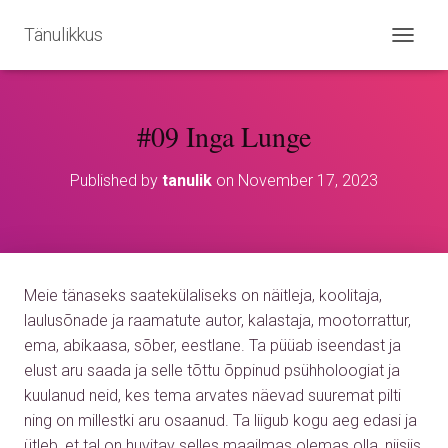
Tänulikkus
T
O
G
G
#09 Inga Lunge
L
E
N
Published by
tanulik
on
November 17, 2023
A
V
I
G
A
T
Meie tänaseks saatekülaliseks on näitleja, koolitaja,
I
O
laulusõnade ja raamatute autor, kalastaja, mootorrattur,
N
ema, abikaasa, sõber, eestlane. Ta püüab iseendast ja
elust aru saada ja selle tõttu õppinud psühholoogiat ja
kuulanud neid, kes tema arvates näevad suuremat pilti
ning on millestki aru osaanud. Ta liigub kogu aeg edasi ja
ütleb, et tal on huvitav selles maailmas olemas olla, niisiis