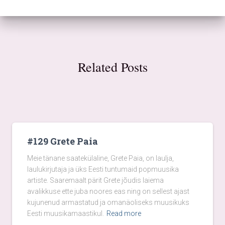
Related Posts
#129 Grete Paia
Meie tänane saatekülaline, Grete Paia, on laulja,
laulukirjutaja ja üks Eesti tuntumaid popmuusika
artiste. Saaremaalt pärit Grete jõudis laiema
avalikkuse ette juba noores eas ning on sellest ajast
kujunenud armastatud ja omanäoliseks muusikuks
Eesti muusikamaastikul.
Read more