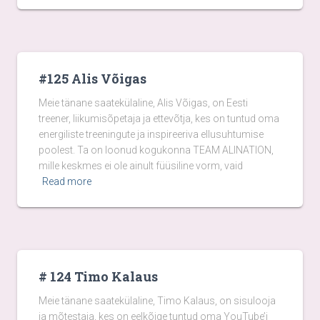
#125 Alis Võigas
Meie tänane saatekülaline, Alis Võigas, on Eesti
treener, liikumisõpetaja ja ettevõtja, kes on tuntud oma
energiliste treeningute ja inspireeriva ellusuhtumise
poolest. Ta on loonud kogukonna TEAM ALINATION,
mille keskmes ei ole ainult füüsiline vorm, vaid
Read more
# 124 Timo Kalaus
Meie tänane saatekülaline, Timo Kalaus, on sisulooja
ja mõtestaja, kes on eelkõige tuntud oma YouTube’i