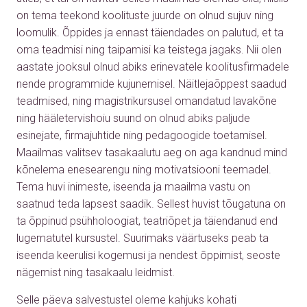
on tema teekond koolituste juurde on olnud sujuv ning
loomulik. Õppides ja ennast täiendades on palutud, et ta
oma teadmisi ning taipamisi ka teistega jagaks. Nii olen
aastate jooksul olnud abiks erinevatele koolitusfirmadele
nende programmide kujunemisel. Näitlejaõppest saadud
teadmised, ning magistrikursusel omandatud lavakõne
ning hääletervishoiu suund on olnud abiks paljude
esinejate, firmajuhtide ning pedagoogide toetamisel.
Maailmas valitsev tasakaalutu aeg on aga kandnud mind
kõnelema enesearengu ning motivatsiooni teemadel.
Tema huvi inimeste, iseenda ja maailma vastu on
saatnud teda lapsest saadik. Sellest huvist tõugatuna on
ta õppinud psühholoogiat, teatriõpet ja täiendanud end
lugematutel kursustel. Suurimaks väärtuseks peab ta
iseenda keerulisi kogemusi ja nendest õppimist, seoste
nägemist ning tasakaalu leidmist.
Selle päeva salvestustel oleme kahjuks kohati