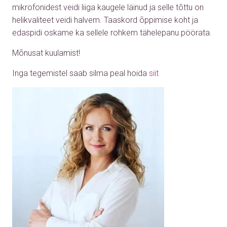
mikrofonidest veidi liiga kaugele läinud ja selle tõttu on
helikvaliteet veidi halvem. Taaskord õppimise koht ja
edaspidi oskame ka sellele rohkem tähelepanu pöörata.
Mõnusat kuulamist!
Inga tegemistel saab silma peal hoida
siit
Audio
Player