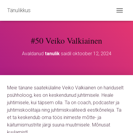
Tänulikkus
L
Ü
L
I
#50 Veiko Valkiainen
T
U
S
Avaldanud
tanulik
saidil
oktoober 12, 2024
N
A
V
I
G
A
Meie tänane saatekülaline Veiko Valkiainen on hariduselt
T
S
psühholoog, kes on keskendunud juhtimisele. Heale
I
juhtimisele, kui täpsem olla. Ta on coach, podcaster ja
O
juhtimiskoolitaja ning juhtimiskvaliteedi eestkõneleja. Ta
O
N
et ta keskendub oma töös inimeste mõtte- ja
käitumismustrite järgi suuna muutmisele. Mõnusat
kuulamist!