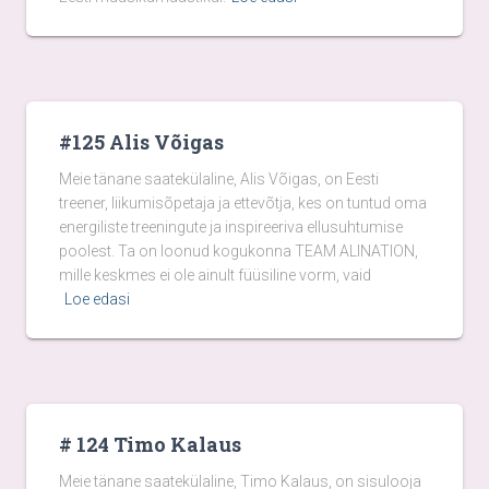
#125 Alis Võigas
Meie tänane saatekülaline, Alis Võigas, on Eesti
treener, liikumisõpetaja ja ettevõtja, kes on tuntud oma
energiliste treeningute ja inspireeriva ellusuhtumise
poolest. Ta on loonud kogukonna TEAM ALINATION,
mille keskmes ei ole ainult füüsiline vorm, vaid
Loe edasi
# 124 Timo Kalaus
Meie tänane saatekülaline, Timo Kalaus, on sisulooja