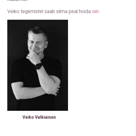
Veiko tegemistel saab silma peal hoida
siin:
Veiko Valkiainen