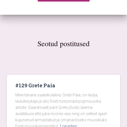
Seotud postitused
#129 Grete Paia
Meie tänane saatekülaline, Grete Paia, on laulja,
laulukirjutaja ja üks Eesti tuntumaid popmuusika
artiste. Saaremaalt pärit Grete jõudis laiema
avalikkuse ette juba noores eas ning on sellest ajast
kujunenud armastatud ja omanäoliseks muusikuks
Eesti muusikamaastikul.
Loe edasi