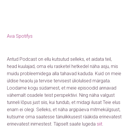
Ava Spotifys
Antud Podcast on ellu kutsutud selleks, et aidata teil,
head kuulajad, oma elu rasketel hetkedel näha asju, mis
muidu probleemidega alla tahavad kaduda. Kuid on meie
üldise heaolu ja tervise tervisest üliolulised märgata.
Loodame kogu südamest, et meie episoodid annavad
vähemalt osadele teist perspektiivi. Ning näha valgust
tunneli lõpus just siis, kui tundub, et midagi ilusat Teie elus
enam ei olegi. Selleks, et näha argipäeva mitmekülgsust,
kutsume oma saatesse tänulikkusest rääkida erinevatest
erinevatest inimestest.
Täpselt saate lugeda
siit
.