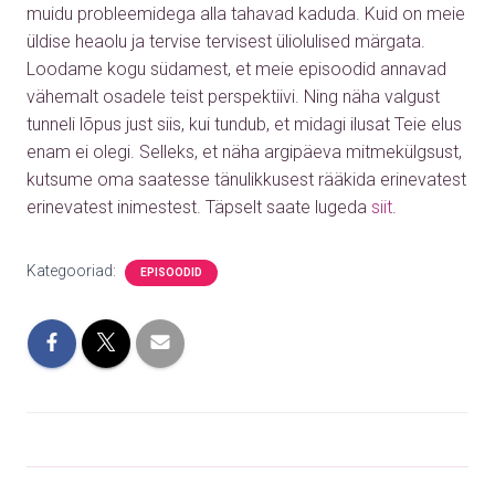
muidu probleemidega alla tahavad kaduda. Kuid on meie
üldise heaolu ja tervise tervisest üliolulised märgata.
Loodame kogu südamest, et meie episoodid annavad
vähemalt osadele teist perspektiivi. Ning näha valgust
tunneli lõpus just siis, kui tundub, et midagi ilusat Teie elus
enam ei olegi. Selleks, et näha argipäeva mitmekülgsust,
kutsume oma saatesse tänulikkusest rääkida erinevatest
erinevatest inimestest.
Täpselt saate lugeda
siit
.
Kategooriad:
EPISOODID