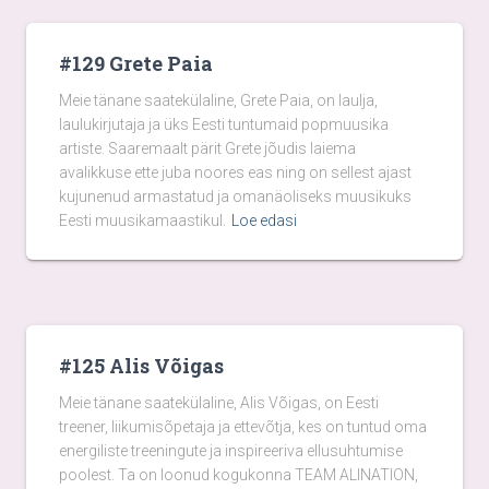
#129 Grete Paia
Meie tänane saatekülaline, Grete Paia, on laulja,
laulukirjutaja ja üks Eesti tuntumaid popmuusika
artiste. Saaremaalt pärit Grete jõudis laiema
avalikkuse ette juba noores eas ning on sellest ajast
kujunenud armastatud ja omanäoliseks muusikuks
Eesti muusikamaastikul.
Loe edasi
#125 Alis Võigas
Meie tänane saatekülaline, Alis Võigas, on Eesti
treener, liikumisõpetaja ja ettevõtja, kes on tuntud oma
energiliste treeningute ja inspireeriva ellusuhtumise
poolest. Ta on loonud kogukonna TEAM ALINATION,