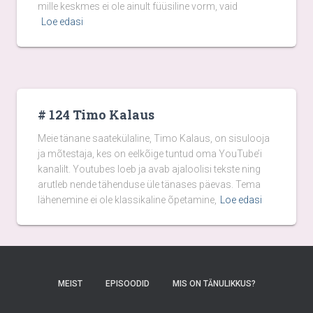
mille keskmes ei ole ainult füüsiline vorm, vaid
Loe edasi
# 124 Timo Kalaus
Meie tänane saatekülaline, Timo Kalaus, on sisulooja
ja mõtestaja, kes on eelkõige tuntud oma YouTube’i
kanalilt. Youtubes loeb ja avab ajaloolisi tekste ning
arutleb nende tähenduse üle tänases päevas. Tema
lähenemine ei ole klassikaline õpetamine,
Loe edasi
MEIST
EPISOODID
MIS ON TÄNULIKKUS?