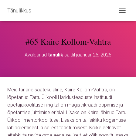
Tänulikkus
L
Ü
L
I
#65 Kaire Kollom-Vahtra
T
U
S
Avaldanud
tanulik
saidil
jaanuar 25, 2025
N
A
V
I
G
A
Meie tänane saatekülaline, Kaire Kollom-Vahtra, on
T
S
lõpetanud Tartu Ülikooli Haridusteaduste instituudi
I
õpetajakoolituse ning tal on magistrikraadi õppimise ja
O
õpetamise juhtimise erialal. Lisaks on Kaire läbinud Tartu
O
N
Ülikooli mentorkoolituse. Lisaks on tal isikliku kogemuse
läbipõlemisest ja sellest taastumisest. Kõike eelnavat
aitabki ta ravida oma aega selliselt, et kõik soovitu saaks